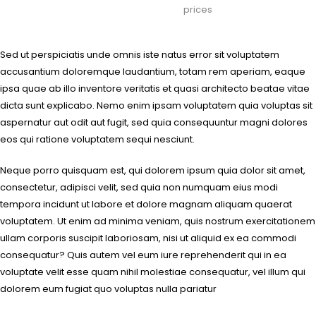
prices
Sed ut perspiciatis unde omnis iste natus error sit voluptatem
accusantium doloremque laudantium, totam rem aperiam, eaque
ipsa quae ab illo inventore veritatis et quasi architecto beatae vitae
dicta sunt explicabo. Nemo enim ipsam voluptatem quia voluptas sit
aspernatur aut odit aut fugit, sed quia consequuntur magni dolores
eos qui ratione voluptatem sequi nesciunt.
Neque porro quisquam est, qui dolorem ipsum quia dolor sit amet,
consectetur, adipisci velit, sed quia non numquam eius modi
tempora incidunt ut labore et dolore magnam aliquam quaerat
voluptatem. Ut enim ad minima veniam, quis nostrum exercitationem
ullam corporis suscipit laboriosam, nisi ut aliquid ex ea commodi
consequatur? Quis autem vel eum iure reprehenderit qui in ea
voluptate velit esse quam nihil molestiae consequatur, vel illum qui
dolorem eum fugiat quo voluptas nulla pariatur