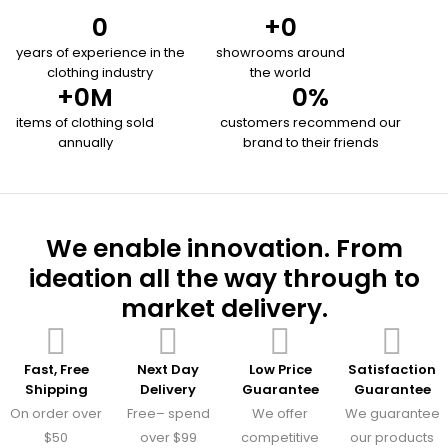
0
+
0
years of experience in the
showrooms around
clothing industry
the world
+
0
M
0
%
items of clothing sold
customers recommend our
annually
brand to their friends
We enable innovation. From
ideation all the way through to
market delivery.
Fast, Free
Next Day
Low Price
Satisfaction
Shipping
Delivery
Guarantee
Guarantee
On order over
Free– spend
We offer
We guarantee
$50
over $99
competitive
our products