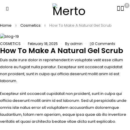
0
Home
Cosmetics
How To Make A Natural Gel Scrub
COSMETICS
February 18, 2025
By
admin
0 Comments
How To Make A Natural Gel Scrub
Duis aute irure dolor in reprehenderit in voluptate velit esse cillum
dolore eu fugiat nulla pariatur. Excepteur sint occaecat cupidatat
non proident, sunt in culpa qui officia deserunt mollit anim id est
laborum.
Excepteur sint occaecat cupidatat non proident, sunt in culpa qui
officia deserunt mollit anim id est laborum. Sed ut perspiciatis unde
omnis iste natus error sit voluptatem accusantium doloremque
laudantium, totam rem aperiam, eaque ipsa quae ab illo inventore
veritatis et quasi architecto beatae vitae dicta sunt explicabo.