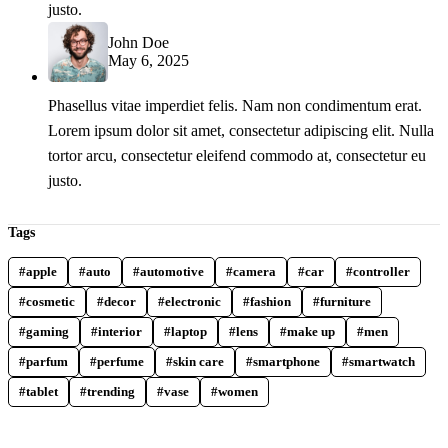
justo.
John Doe
May 6, 2025
Phasellus vitae imperdiet felis. Nam non condimentum erat.
Lorem ipsum dolor sit amet, consectetur adipiscing elit. Nulla
tortor arcu, consectetur eleifend commodo at, consectetur eu
justo.
Tags
apple
auto
automotive
camera
car
controller
cosmetic
decor
electronic
fashion
furniture
gaming
interior
laptop
lens
make up
men
parfum
perfume
skin care
smartphone
smartwatch
tablet
trending
vase
women
WHY COLLECT
COMPANY INFO
COLLECTWATCHS